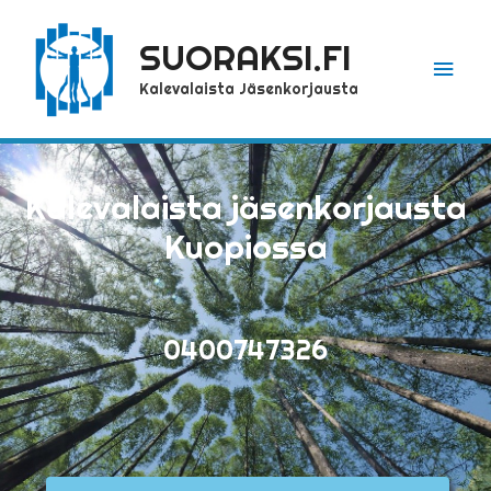
SUORAKSI.FI
Pääv
Kalevalaista Jäsenkorjausta
Kalevalaista jäsenkorjausta
Kuopiossa
0400747326