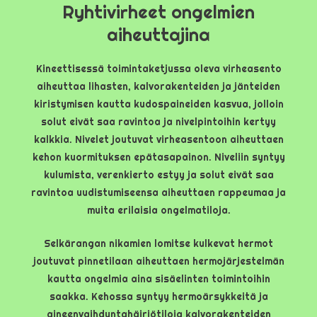
Ryhtivirheet ongelmien
aiheuttajina
Kineettisessä toimintaketjussa oleva virheasento
aiheuttaa lihasten, kalvorakenteiden ja jänteiden
kiristymisen kautta kudospaineiden kasvua, jolloin
solut eivät saa ravintoa ja nivelpintoihin kertyy
kalkkia. Nivelet joutuvat virheasentoon aiheuttaen
kehon kuormituksen epätasapainon. Niveliin syntyy
kulumista, verenkierto estyy ja solut eivät saa
ravintoa uudistumiseensa aiheuttaen rappeumaa ja
muita erilaisia ongelmatiloja.
Selkärangan nikamien lomitse kulkevat hermot
joutuvat pinnetilaan aiheuttaen hermojärjestelmän
kautta ongelmia aina sisäelinten toimintoihin
saakka. Kehossa syntyy hermoärsykkeitä ja
aineenvaihduntahäiriötiloja kalvorakenteiden