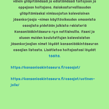
välein ylläpitämässä ja edistämässä taitojaan ja
oppejaan hoitajana. Asiakasturvallisuuden
ylläpitämiseksi nimisuojatun kalevalainen
jäsenkorjaaja -nimen käyttöoikeuden omaavista
osaajista pidetään julkista rekisteriä
Kansanlääkintäseura ry:n nettisivuilla. Itseni ja
alueen muiden koulutettujen kalevalaisten
jäsenkorjaajien nimet löydät kansanlääkintäseuran
osaajien listasta. Lisätietoa hoitajastasi löydät
täältä.
https://kansanlaakintaseura.fi/osaajat/
https://kansanlaakintaseura.fi/osaajat/uotinen-
jolle/