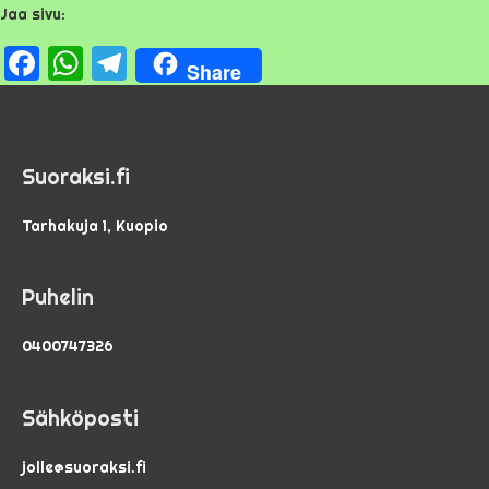
Jaa sivu:
F
W
T
Share
a
h
el
c
a
e
e
ts
g
Suoraksi.fi
b
A
r
o
p
a
Tarhakuja 1, Kuopio
o
p
m
Puhelin
k
0400747326
Sähköposti
jolle@suoraksi.fi