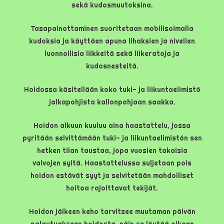
sekä kudosmuutoksina.
Tasapainottaminen suoritetaan mobilisoimalla
kudoksia ja käyttäen apuna lihaksien ja nivelien
luonnollisia liikkeitä sekä liikeratoja ja
kudosnesteitä.
Hoidossa käsitellään koko tuki- ja liikuntaelimistö
jalkapohjista kallonpohjaan saakka.
Hoidon alkuun kuuluu aina haastattelu, jossa
pyritään selvittämään tuki- ja liikuntaelimistön sen
hetken tilan taustaa, jopa vuosien takaisia
vaivojen syitä. Haastattelussa suljetaan pois
hoidon estävät syyt ja selvitetään mahdolliset
hoitoa rajoittavat tekijät.
Hoidon jälkeen keho tarvitsee muutaman päivän