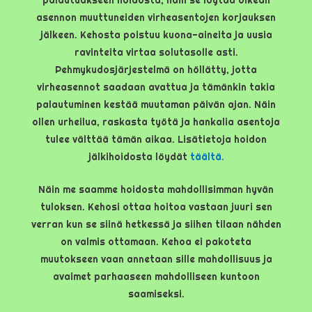
palautuakseen hoidosta, näin se löytää oikean
asennon muuttuneiden virheasentojen korjauksen
jälkeen. Kehosta poistuu kuona-aineita ja uusia
ravinteita virtaa solutasolle asti.
Pehmykudosjärjestelmä on höllätty, jotta
virheasennot saadaan avattua ja tämänkin takia
palautuminen kestää muutaman päivän ajan. Näin
ollen urheilua, raskasta työtä ja hankalia asentoja
tulee välttää tämän aikaa. Lisätietoja hoidon
jälkihoidosta löydät
täältä.
Näin me saamme hoidosta mahdollisimman hyvän
tuloksen. Kehosi ottaa hoitoa vastaan juuri sen
verran kun se siinä hetkessä ja siihen tilaan nähden
on valmis ottamaan. Kehoa ei pakoteta
muutokseen vaan annetaan sille mahdollisuus ja
avaimet parhaaseen mahdolliseen kuntoon
saamiseksi.