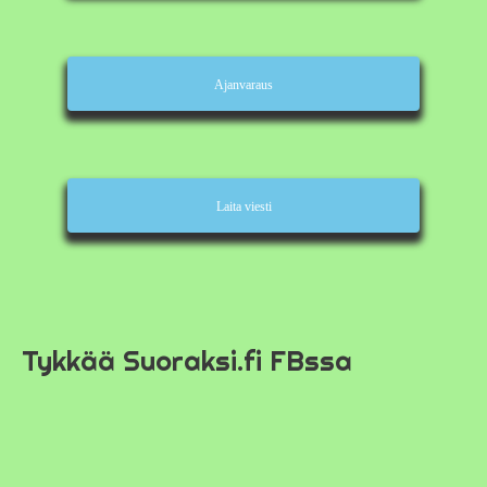
Ajanvaraus
Laita viesti
Tykkää Suoraksi.fi FBssa