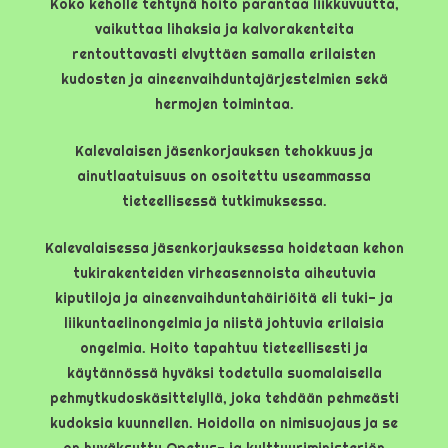
Koko keholle tehtynä hoito parantaa liikkuvuutta,
vaikuttaa lihaksia ja kalvorakenteita
rentouttavasti elvyttäen samalla erilaisten
kudosten ja aineenvaihduntajärjestelmien sekä
hermojen toimintaa.
Kalevalaisen jäsenkorjauksen tehokkuus ja
ainutlaatuisuus on osoitettu useammassa
tieteellisessä tutkimuksessa.
Kalevalaisessa jäsenkorjauksessa hoidetaan kehon
tukirakenteiden virheasennoista aiheutuvia
kiputiloja ja aineenvaihduntahäiriöitä eli tuki- ja
liikuntaelinongelmia ja niistä johtuvia erilaisia
ongelmia. Hoito tapahtuu tieteellisesti ja
käytännössä hyväksi todetulla suomalaisella
pehmytkudoskäsittelyllä, joka tehdään pehmeästi
kudoksia kuunnellen. Hoidolla on nimisuojaus ja se