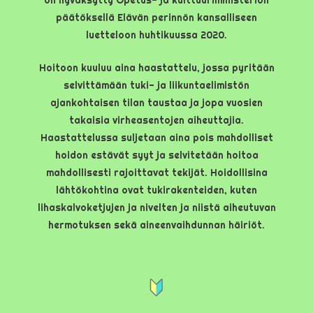
on hyväksytty Opetus- ja kulttuuriministeriön
päätöksellä Elävän perinnön kansalliseen
luetteloon huhtikuussa 2020.
Hoitoon kuuluu aina haastattelu, jossa pyritään
selvittämään tuki- ja liikuntaelimistön
ajankohtaisen tilan taustaa ja jopa vuosien
takaisia virheasentojen aiheuttajia.
Haastattelussa suljetaan aina pois mahdolliset
hoidon estävät syyt ja selvitetään hoitoa
mahdollisesti rajoittavat tekijät. Hoidollisina
lähtökohtina ovat tukirakenteiden, kuten
lihaskalvoketjujen ja nivelten ja niistä aiheutuvan
hermotuksen sekä aineenvaihdunnan häiriöt.