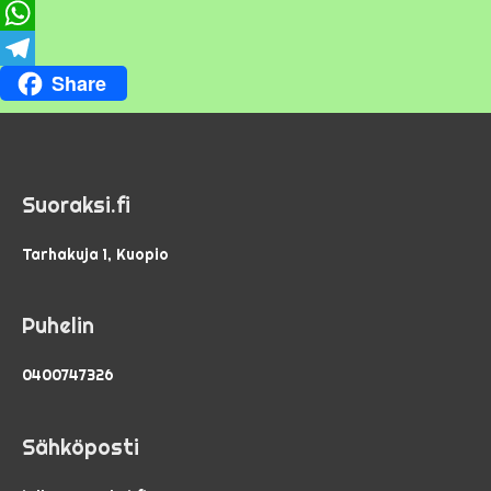
F
a
W
Share
c
h
T
e
a
e
b
t
l
o
s
e
Suoraksi.fi
o
A
g
Tarhakuja 1, Kuopio
k
p
r
p
a
Puhelin
m
0400747326
Sähköposti