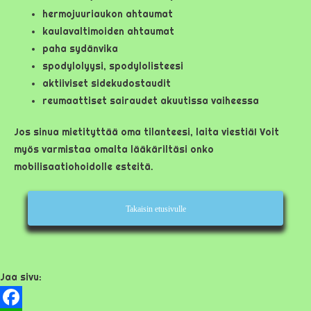
hermojuuriaukon ahtaumat
kaulavaltimoiden ahtaumat
paha sydänvika
spodylolyysi, spodylolisteesi
aktiiviset sidekudostaudit
reumaattiset sairaudet akuutissa vaiheessa
Jos sinua mietityttää oma tilanteesi, laita viestiä! Voit
myös varmistaa omalta lääkäriltäsi onko
mobilisaatiohoidolle esteitä.
Takaisin etusivulle
Jaa sivu: