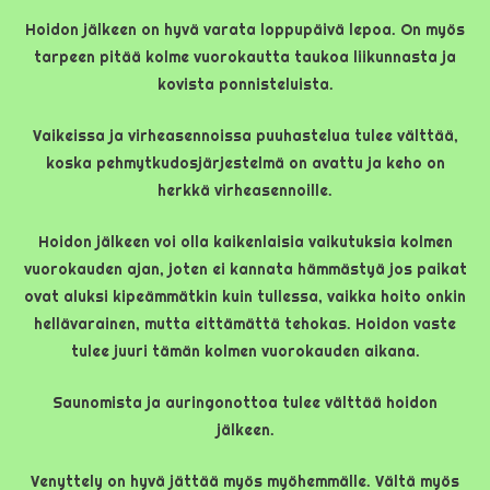
Hoidon jälkeen on hyvä varata loppupäivä lepoa. On myös
tarpeen pitää kolme vuorokautta taukoa liikunnasta ja
kovista ponnisteluista.
Vaikeissa ja virheasennoissa puuhastelua tulee välttää,
koska pehmytkudosjärjestelmä on avattu ja keho on
herkkä virheasennoille.
Hoidon jälkeen voi olla kaikenlaisia vaikutuksia kolmen
vuorokauden ajan, joten ei kannata hämmästyä jos paikat
ovat aluksi kipeämmätkin kuin tullessa, vaikka hoito onkin
hellävarainen, mutta eittämättä tehokas. Hoidon vaste
tulee juuri tämän kolmen vuorokauden aikana.
Saunomista ja auringonottoa tulee välttää hoidon
jälkeen.
Venyttely on hyvä jättää myös myöhemmälle. Vältä myös