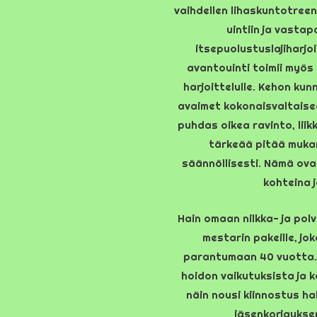
vaihdellen lihaskuntotreen
uintiin ja vasta
itsepuolustuslajiharjo
avantouinti toimii myös 
harjoittelulle. Kehon kun
avaimet kokonaisvaltaiseen
puhdas oikea ravinto, liik
tärkeää pitää muka
säännöllisesti. Nämä ovat
kohteina j
Hain omaan nilkka- ja polv
mestarin pakeille, jo
parantumaan 40 vuotta. 
hoidon vaikutuksista ja 
näin nousi kiinnostus ha
jäsenkorjaukse