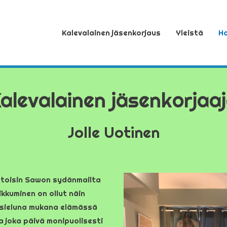
Kalevalainen jäsenkorjaus
Yleistä
Ho
alevalainen jäsenkorjaa
Jolle Uotinen
kotoisin Sawon sydänmailta
iikkuminen on ollut näin
a sieluna mukana elämässä
a joka päivä monipuolisesti