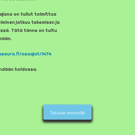
ajana on tullut toimittua
iminen jatkuu tekemisen ja
ssä. Tätä tänne on tultu
mään.
aseura.fi/osaajat/1474
ähdään hoidossa.
Takaisin etusivulle