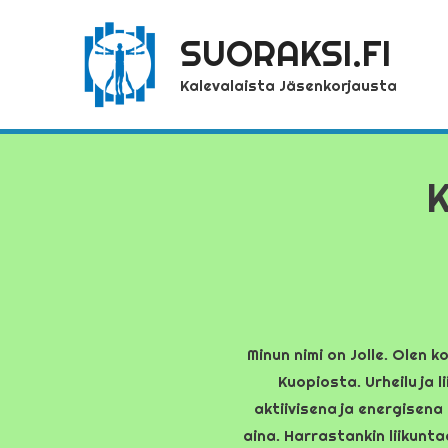
SUORAKSI.FI
Kalevalaista Jäsenkorjausta
K
Minun nimi on Jolle. Olen 
Kuopiosta. Urheilu ja l
aktiivisena ja energisen
aina. Harrastankin liikunta