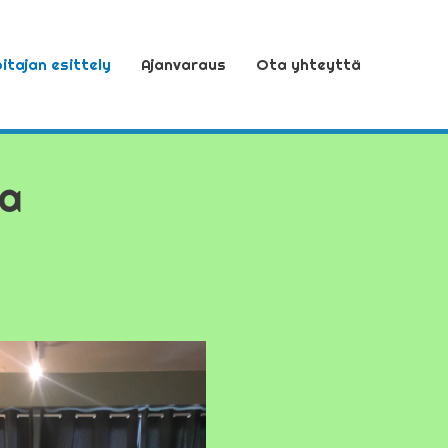
itajan esittely
Ajanvaraus
Ota yhteyttä
ja