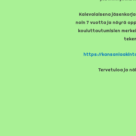
Kalevalaisena jäsenkorja
noin 7 vuotta ja nöyrä opp
kouluttautumisien merkei
teke
https://kansanlaakint
Tervetuloa ja n