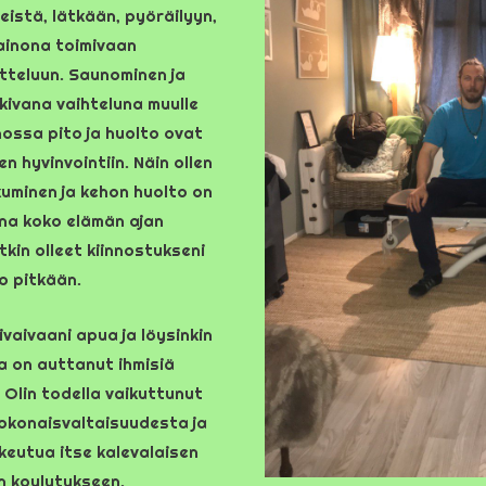
eistä, lätkään, pyöräilyyn,
painona toimivaan
itteluun. Saunominen ja
kivana vaihteluna muulle
nossa pito ja huolto ovat
 hyvinvointiin. Näin ollen
kuminen ja kehon huolto on
na koko elämän ajan
kin olleet kiinnostukseni
o pitkään.
ivaivaani apua ja löysinkin
ka on auttanut ihmisiä
Olin todella vaikuttunut
kokonaisvaltaisuudesta ja
keutua itse kalevalaisen
n koulutukseen.